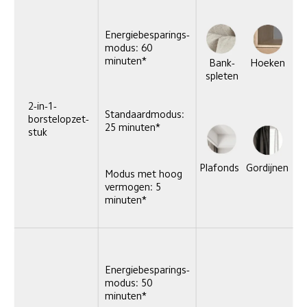
Energiebesparings-
modus: 60 
minuten*
Bank-
Hoeken
spleten
2-in-1-
Standaardmodus: 
borstelopzet-
25 minuten*
stuk
Plafonds
Gordijnen
Modus met hoog 
vermogen: 5 
minuten*
Energiebesparings-
modus: 50 
minuten*