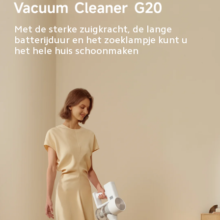
Met de sterke zuigkracht, de lange 
batterijduur en het zoeklampje kunt u 
het hele huis schoonmaken