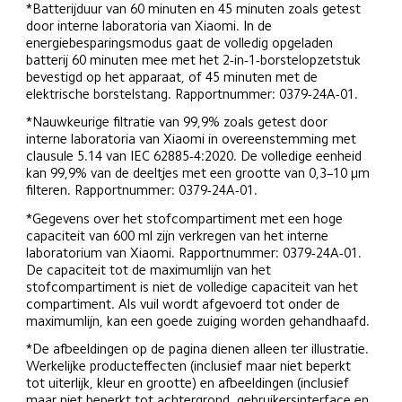
*Batterijduur van 60 minuten en 45 minuten zoals getest 
door interne laboratoria van Xiaomi. In de 
energiebesparingsmodus gaat de volledig opgeladen 
batterij 60 minuten mee met het 2-in-1-borstelopzetstuk 
bevestigd op het apparaat, of 45 minuten met de 
elektrische borstelstang. Rapportnummer: 0379-24A-01.
*Nauwkeurige filtratie van 99,9% zoals getest door 
interne laboratoria van Xiaomi in overeenstemming met 
clausule 5.14 van IEC 62885-4:2020. De volledige eenheid 
kan 99,9% van de deeltjes met een grootte van 0,3–10 μm 
filteren. Rapportnummer: 0379-24A-01.
*Gegevens over het stofcompartiment met een hoge 
capaciteit van 600 ml zijn verkregen van het interne 
laboratorium van Xiaomi. Rapportnummer: 0379-24A-01. 
De capaciteit tot de maximumlijn van het 
stofcompartiment is niet de volledige capaciteit van het 
compartiment. Als vuil wordt afgevoerd tot onder de 
maximumlijn, kan een goede zuiging worden gehandhaafd.
*De afbeeldingen op de pagina dienen alleen ter illustratie. 
Werkelijke producteffecten (inclusief maar niet beperkt 
tot uiterlijk, kleur en grootte) en afbeeldingen (inclusief 
maar niet beperkt tot achtergrond, gebruikersinterface en 