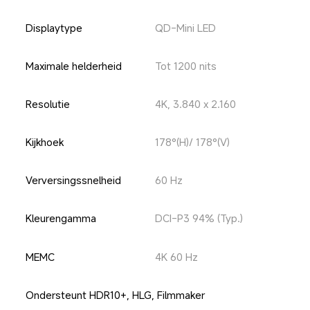
Displaytype
QD-Mini LED
Maximale helderheid
Tot 1200 nits
Resolutie
4K, 3.840 x 2.160
Kijkhoek
178°(H)/ 178°(V)
Verversingssnelheid
60 Hz
Kleurengamma
DCI-P3 94% (Typ.)
MEMC
4K 60 Hz
Ondersteunt HDR10+, HLG, Filmmaker