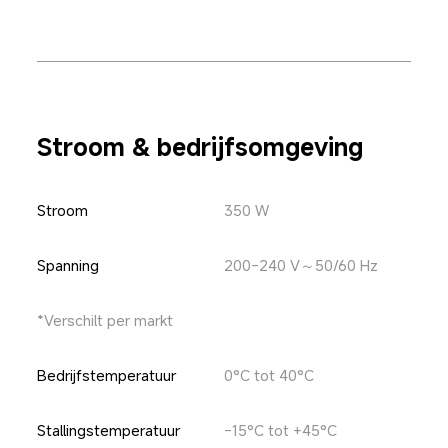
Stroom & bedrijfsomgeving
Stroom
350 W
Spanning
200-240 V～50/60 Hz
*Verschilt per markt
Bedrijfstemperatuur
0°C tot 40°C
Stallingstemperatuur
-15°C tot +45°C