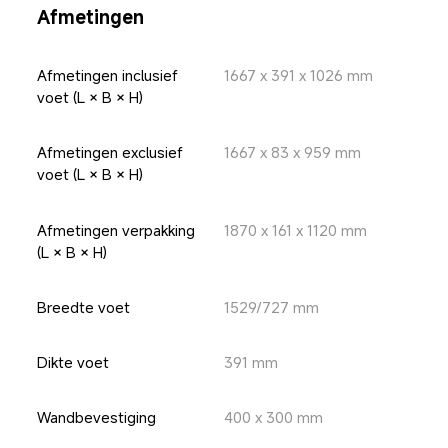
Afmetingen
Afmetingen inclusief 
1667 x 391 x 1026 mm
voet (L × B × H)
Afmetingen exclusief 
1667 x 83 x 959 mm
voet (L × B × H)
Afmetingen verpakking 
1870 x 161 x 1120 mm
(L × B × H)
Breedte voet
1529/727 mm
Dikte voet
391 mm
Wandbevestiging
400 x 300 mm