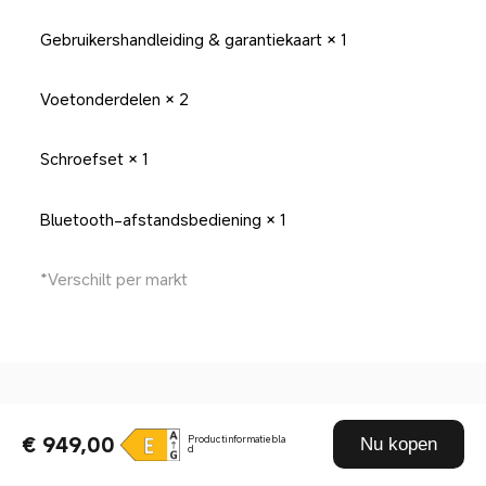
Gebruikershandleiding & garantiekaart × 1
Voetonderdelen × 2
Schroefset × 1
Bluetooth-afstandsbediening × 1
*Verschilt per markt
Drag down to fresh
€ 949,00
Productinformatiebla
Nu kopen
d