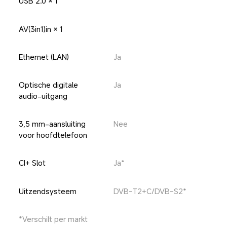
USB 2.0 × 1
AV(3in1)in × 1
Ethernet (LAN)
Ja
Optische digitale 
Ja
audio-uitgang
3,5 mm-aansluiting 
Nee
voor hoofdtelefoon
CI+ Slot
Ja*
Uitzendsysteem
DVB-T2+C/DVB-S2*
*Verschilt per markt