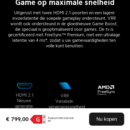
Game op maximale snelheid
Uitgerust met twee HDMI 2.1-poorten en een lagere 
invoerlatentie die soepele gameplay ondersteunt. VRR 
wordt ook ondersteund in de gloednieuwe Game Boost, 
die speciaal is geoptimaliseerd voor games. De tv is 
gecertificeerd met FreeSync™ Premium, met een ultralage 
latentie van 4 ms*, zodat u uw gamevaardigheden ten 
volle kunt benutten.
HDMI 2.1
VRR
Nieuwe 
Variabele 
generatie 
verversingssnelheid
gamingpoort
€ 799,00
Nu kopen
Productinformatiebl
ad