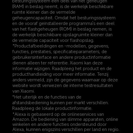
besturingssysteem een deel van het geheugen 
(RAM) in beslag neemt, is de werkelijk beschikbare 
ruimte kleiner dan de vermelde 
geheugencapaciteit. Omdat het besturingssysteem 
en de vooraf geïnstalleerde programma's een deel 
van het flashgeheugen (ROM) in beslag nemen, is 
de werkelijk beschikbare opslagruimte kleiner dan 
de vermelde capaciteit voor flashopslag.
*Productafbeeldingen en -modellen, gegevens, 
functies, prestaties, specificatieparameters, de 
gebruikersinterface en andere productinformatie 
dienen alleen ter referentie. Xiaomi kan deze 
informatie wijzigen. Raadpleeg het product en de 
producthandleiding voor meer informatie. Tenzij 
anders vermeld, zijn de gegevens waarnaar op deze 
website wordt verwezen de interne testresultaten 
van Xiaomi.
*Het uiterlijk en de functies van de 
afstandsbediening kunnen per markt verschillen. 
Raadpleeg de lokale productinformatie.
*Alexa is gebaseerd op de onlineservices van 
Amazon. De bediening van slimme apparaten, online 
winkelen en andere functies ondersteund door 
Alexa, kunnen enigszins verschillen per land en regio.