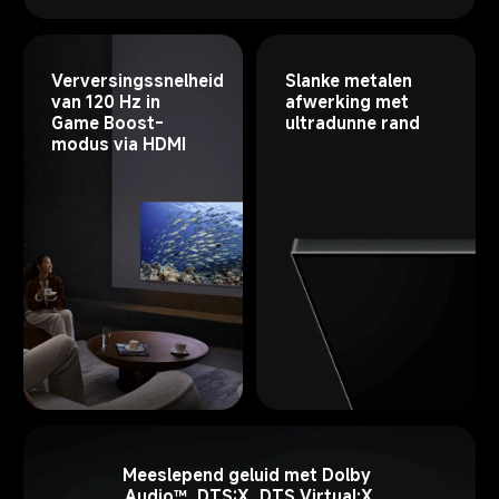
Slanke metalen 
Verversingssnelheid 
afwerking met 
van 120 Hz in 
ultradunne rand
Game Boost-
modus via HDMI
Meeslepend geluid met Dolby 
Audio™, DTS:X, DTS Virtual:X