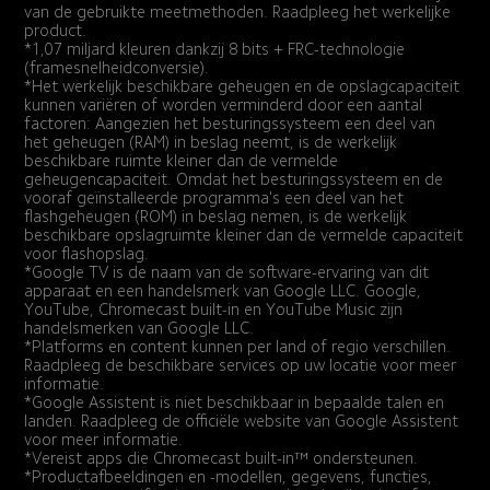
van de gebruikte meetmethoden. Raadpleeg het werkelijke 
product.
*1,07 miljard kleuren dankzij 8 bits + FRC-technologie 
(framesnelheidconversie).
*Het werkelijk beschikbare geheugen en de opslagcapaciteit 
kunnen variëren of worden verminderd door een aantal 
factoren: Aangezien het besturingssysteem een deel van 
het geheugen (RAM) in beslag neemt, is de werkelijk 
beschikbare ruimte kleiner dan de vermelde 
geheugencapaciteit. Omdat het besturingssysteem en de 
vooraf geïnstalleerde programma's een deel van het 
flashgeheugen (ROM) in beslag nemen, is de werkelijk 
beschikbare opslagruimte kleiner dan de vermelde capaciteit 
voor flashopslag.
*Google TV is de naam van de software-ervaring van dit 
apparaat en een handelsmerk van Google LLC. Google, 
YouTube, Chromecast built-in en YouTube Music zijn 
handelsmerken van Google LLC.
*Platforms en content kunnen per land of regio verschillen. 
Raadpleeg de beschikbare services op uw locatie voor meer 
informatie.
*Google Assistent is niet beschikbaar in bepaalde talen en 
landen. Raadpleeg de officiële website van Google Assistent 
voor meer informatie.
*Vereist apps die Chromecast built-in™ ondersteunen.
*Productafbeeldingen en -modellen, gegevens, functies, 