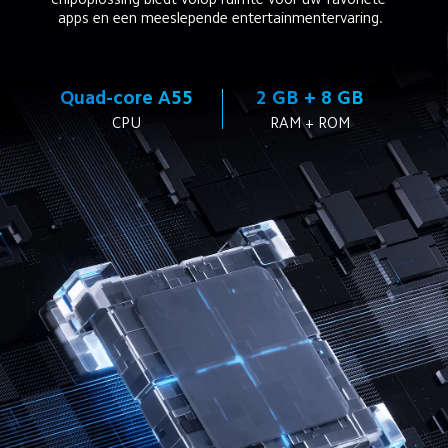
apps en een meeslepende entertainmentervaring.
Quad-core A55
2 GB + 8 GB
CPU
RAM + ROM