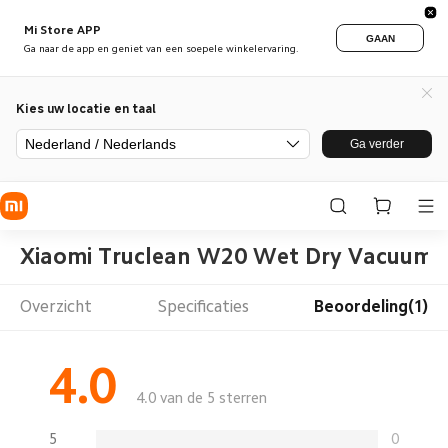
Mi Store APP
GAAN
Ga naar de app en geniet van een soepele winkelervaring.
Kies uw locatie en taal
Nederland / Nederlands
Ga verder
Xiaomi Truclean W20 Wet Dry Vacuum
Overzicht
Specificaties
Beoordeling(1)
4.0
4.0 van de 5 sterren
5
0