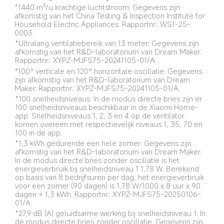
*1440 m³/u krachtige luchtstroom: Gegevens zijn 
afkomstig van het China Testing & Inspection Institute for 
Household Electric Appliances. Rapportnr.: WS1-25-
0003.
*Ultralang ventilatiebereik van 13 meter: Gegevens zijn 
afkomstig van het R&D-laboratorium van Dream Maker. 
Rapportnr.: XYPZ-MJFS75-20241105-01/A.
*100° verticale en 120° horizontale oscillatie: Gegevens 
zijn afkomstig van het R&D-laboratorium van Dream 
Maker. Rapportnr.: XYPZ-MJFS75-20241105-01/A.
*100 snelheidsniveaus: In de modus directe bries zijn er 
100 snelheidsniveaus beschikbaar in de Xiaomi Home-
app. Snelheidsniveaus 1, 2, 3 en 4 op de ventilator 
komen overeen met respectievelijk niveaus 1, 35, 70 en 
100 in de app.
*1,3 kWh gedurende een hele zomer: Gegevens zijn 
afkomstig van het R&D-laboratorium van Dream Maker. 
In de modus directe bries zonder oscillatie is het 
energieverbruik bij snelheidsniveau 1 1,78 W. Berekend 
op basis van 8 bedrijfsuren per dag, het energieverbruik 
voor een zomer (90 dagen) is 1,78 W/1000 x 8 uur x 90 
dagen ≈ 1,3 kWh. Rapportnr.: XYPZ-MJFS75-20250106-
01/A.
*27,9 dB (A) geluidsarme werking bij snelheidsniveau 1: In 
de modus directe bries zonder oscillatie. Gegevens zijn 