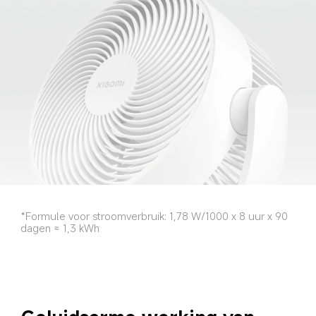
*Formule voor stroomverbruik: 1,78 W/1000 x 8 uur x 90 
dagen ≈ 1,3 kWh