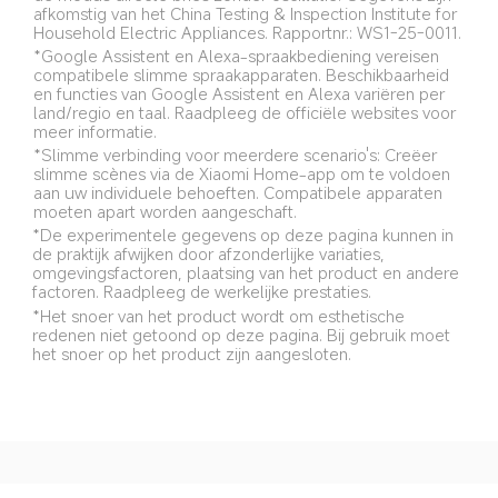
afkomstig van het China Testing & Inspection Institute for 
Household Electric Appliances. Rapportnr.: WS1-25-0011.
*Google Assistent en Alexa-spraakbediening vereisen 
compatibele slimme spraakapparaten. Beschikbaarheid 
en functies van Google Assistent en Alexa variëren per 
land/regio en taal. Raadpleeg de officiële websites voor 
meer informatie.
*Slimme verbinding voor meerdere scenario's: Creëer 
slimme scènes via de Xiaomi Home-app om te voldoen 
aan uw individuele behoeften. Compatibele apparaten 
moeten apart worden aangeschaft.
*De experimentele gegevens op deze pagina kunnen in 
de praktijk afwijken door afzonderlijke variaties, 
omgevingsfactoren, plaatsing van het product en andere 
factoren. Raadpleeg de werkelijke prestaties.
*Het snoer van het product wordt om esthetische 
redenen niet getoond op deze pagina. Bij gebruik moet 
het snoer op het product zijn aangesloten.
Drag down to fresh