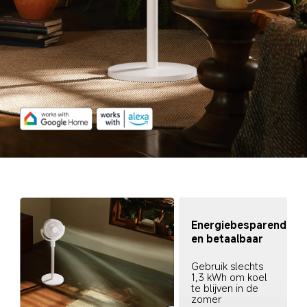
Energiebesparend 
en betaalbaar
Gebruik slechts 
1,3 kWh om koel 
te blijven in de 
zomer