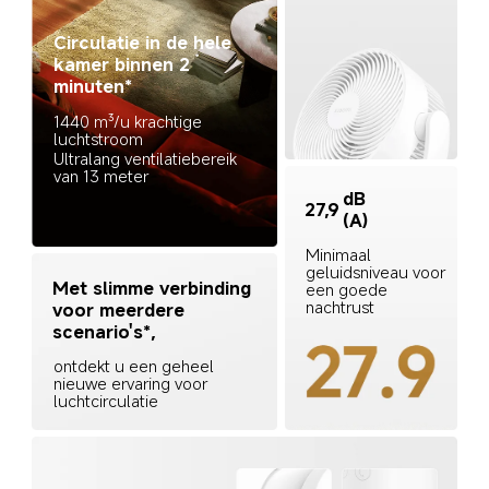
Circulatie in de hele 
kamer binnen 2 
minuten*
1440 m³/u krachtige 
luchtstroom
Ultralang ventilatiebereik 
van 13 meter
dB 
27,9
(A)
Minimaal 
geluidsniveau voor 
Met slimme verbinding 
een goede 
nachtrust
voor meerdere 
scenario's*,
ontdekt u een geheel 
nieuwe ervaring voor 
luchtcirculatie