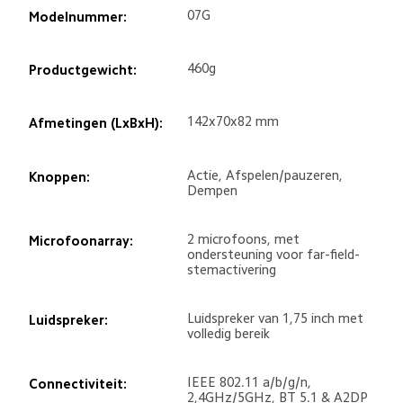
07G
Modelnummer:
460g
Productgewicht:
142x70x82 mm
Afmetingen (LxBxH):
Actie, Afspelen/pauzeren, 
Knoppen:
Dempen
2 microfoons, met 
Microfoonarray:
ondersteuning voor far-field-
stemactivering
Luidspreker van 1,75 inch met 
Luidspreker:
volledig bereik
IEEE 802.11 a/b/g/n, 
Connectiviteit:
2,4GHz/5GHz, BT 5.1 & A2DP