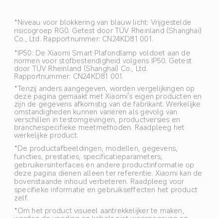
*Niveau voor blokkering van blauw licht: Vrijgestelde 
risicogroep RG0. Getest door TÜV Rheinland (Shanghai) 
Co., Ltd. Rapportnummer: CN24KD81 001.
*IP50: De Xiaomi Smart Plafondlamp voldoet aan de 
normen voor stofbestendigheid volgens IP50. Getest 
door TÜV Rheinland (Shanghai) Co., Ltd. 
Rapportnummer: CN24KD81 001.
*Tenzij anders aangegeven, worden vergelijkingen op 
deze pagina gemaakt met Xiaomi's eigen producten en 
zijn de gegevens afkomstig van de fabrikant. Werkelijke 
omstandigheden kunnen variëren als gevolg van 
verschillen in testomgevingen, productversies en 
branchespecifieke meetmethoden. Raadpleeg het 
werkelijke product.
*De productafbeeldingen, modellen, gegevens, 
functies, prestaties, specificatieparameters, 
gebruikersinterfaces en andere productinformatie op 
deze pagina dienen alleen ter referentie. Xiaomi kan de 
bovenstaande inhoud verbeteren. Raadpleeg voor 
specifieke informatie en gebruikseffecten het product 
zelf.
*Om het product visueel aantrekkelijker te maken, 