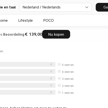
Nederland / Nederlands
Ga
ie en taal
Home
Lifestyle
POCO
€ 139,00
es
Beoordeling
Nu kopen
en
0
5
sterren
0
4
sterren
0
3
sterren
0
2
sterren
0
1
sterren