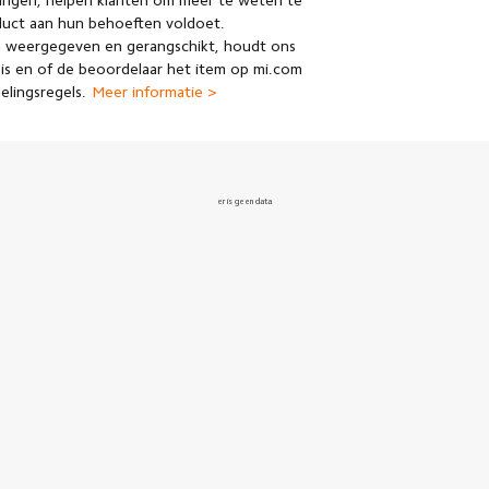
ingen, helpen klanten om meer te weten te
duct aan hun behoeften voldoet.
 weergegeven en gerangschikt, houdt ons
is en of de beoordelaar het item op mi.com
lingsregels.
Meer informatie >
er is geen data