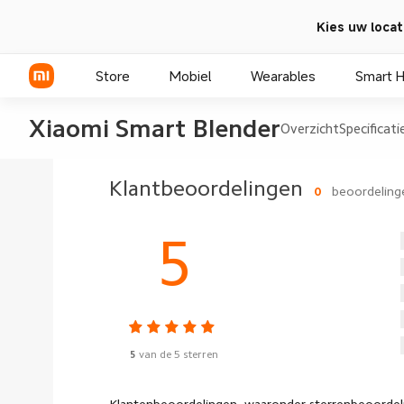
Kies uw locat
Store
Mobiel
Wearables
Smart 
Xiaomi Smart Blender
Overzicht
Specificati
Xiaomi Series
Klantbeoordelingen
0
beoordeling
REDMI Series
5
POCO telefoons
5
van de 5 sterren