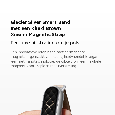
Midnight Black Smart 
Band met een Irregular 
Metal Strap
Straalt een unieke, verfijnde stijl uit
Het onregelmatige geometrische ontwerp doorbreekt 
de traditie en wordt gecombineerd met een 
ingetogen, luxe zwarte kleur. Bij zakelijke 
bijeenkomsten en op kantoor onthult deze combinatie 
subtiel je verfijnde smaak.