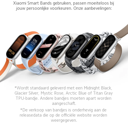
Xiaomi Smart Bands gebruiken, passen moeiteloos bij 
jouw persoonlijke voorkeuren. Onze aanbevelingen:
*Wordt standaard geleverd met een Midnight Black, 
Glacier Silver, Mystic Rose, Arctic Blue of Titan Gray 
TPU-bandje. Andere bandjes moeten apart worden 
aangeschaft.
*De verkoop van bandjes is onderhevig aan de 
releasedata die op de officiële website worden 
weergegeven.