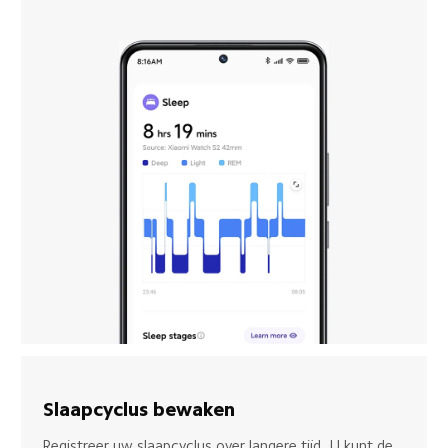
Slaapcyclus bewaken
Registreer uw slaapcyclus over langere tijd. U kunt de 