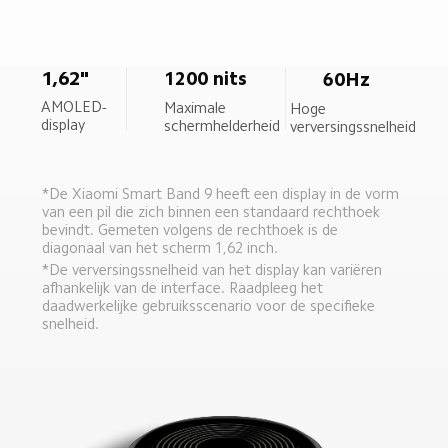
1,62"
1200 nits
60Hz
AMOLED-
Maximale 
Hoge 
display
schermhelderheid
verversingssnelheid
*De Xiaomi Smart Band 9 heeft een display in de vorm 
van een pil die zich binnen een standaard rechthoek 
bevindt. Gemeten volgens de rechthoek is de 
diagonaal van het scherm 1,62 inch.
*De verversingssnelheid van het display kan variëren 
afhankelijk van de interface. Raadpleeg het 
daadwerkelijke gebruiksscenario voor de specifieke 
snelheid.