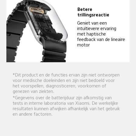
Betere 
trillingsreactie
Geniet van een 
intuïtievere ervaring 
met haptische 
feedback van de lineaire 
motor
*Dit product en de functies ervan zijn niet ontworpen 
voor medische doeleinden en zijn niet bedoeld voor 
het voorspellen, diagnosticeren, voorkomen of 
genezen van ziekten.
*Gegevens over de batterijduur zijn afkomstig van 
tests in interne laboratoria van Xiaomi. De werkelijke 
resultaten kunnen afwijken afhankelijk van het gebruik 
en andere factoren.