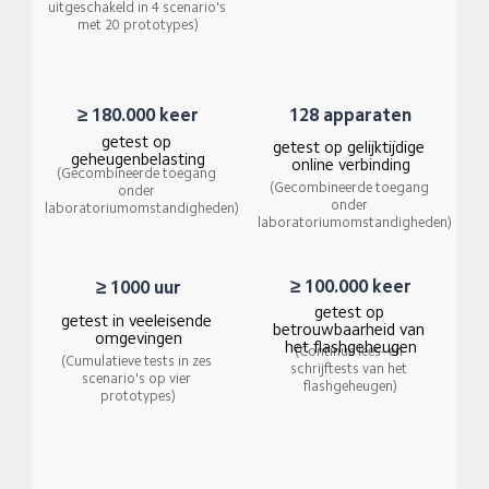
uitgeschakeld in 4 scenario's 
met 20 prototypes)
128 apparaten
≥ 180.000 keer
getest op 
getest op gelijktijdige 
geheugenbelasting
online verbinding
(Gecombineerde toegang 
(Gecombineerde toegang 
onder 
onder 
laboratoriumomstandigheden)
laboratoriumomstandigheden)
≥ 100.000 keer
≥ 1000 uur
getest op 
getest in veeleisende 
betrouwbaarheid van 
omgevingen
het flashgeheugen
(Continue lees- en 
(Cumulatieve tests in zes 
schrijftests van het 
scenario's op vier 
flashgeheugen)
prototypes)