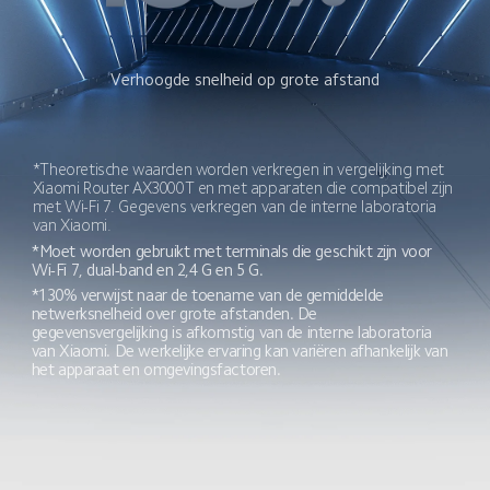
Verhoogde snelheid op grote afstand
*Theoretische waarden worden verkregen in vergelijking met 
Xiaomi Router AX3000T en met apparaten die compatibel zijn 
met Wi-Fi 7. Gegevens verkregen van de interne laboratoria 
van Xiaomi.
*Moet worden gebruikt met terminals die geschikt zijn voor 
Wi-Fi 7, dual-band en 2,4 G en 5 G.
*130% verwijst naar de toename van de gemiddelde 
netwerksnelheid over grote afstanden. De 
gegevensvergelijking is afkomstig van de interne laboratoria 
van Xiaomi. De werkelijke ervaring kan variëren afhankelijk van 
het apparaat en omgevingsfactoren.