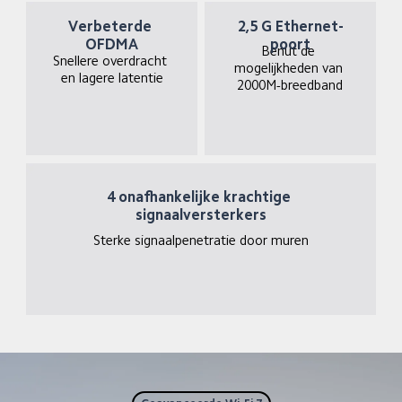
Verbeterde 
2,5 G Ethernet-
OFDMA
poort
Benut de 
Snellere overdracht 
mogelijkheden van 
en lagere latentie
2000M-breedband
4 onafhankelijke krachtige 
signaalversterkers
Sterke signaalpenetratie door muren