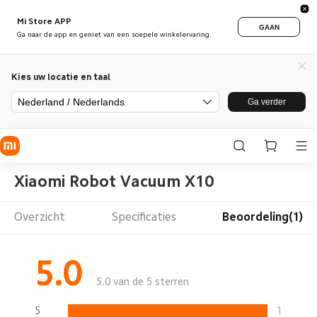
Mi Store APP
GAAN
Ga naar de app en geniet van een soepele winkelervaring.
Kies uw locatie en taal
Nederland / Nederlands
Ga verder
Xiaomi Robot Vacuum X10
Overzicht
Specificaties
Beoordeling(1)
5.0
5.0 van de 5 sterren
5
1