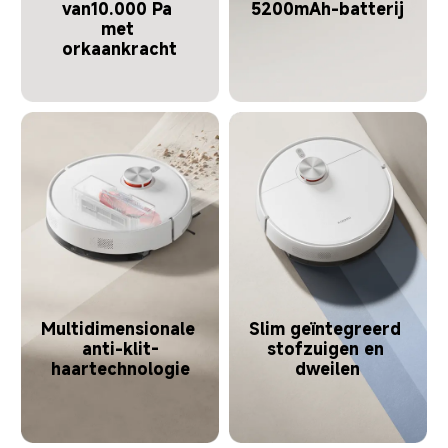
van10.000 Pa 
5200mAh-batterij
met 
orkaankracht
Multidimensionale 
Slim geïntegreerd 
anti-klit-
stofzuigen en 
haartechnologie
dweilen