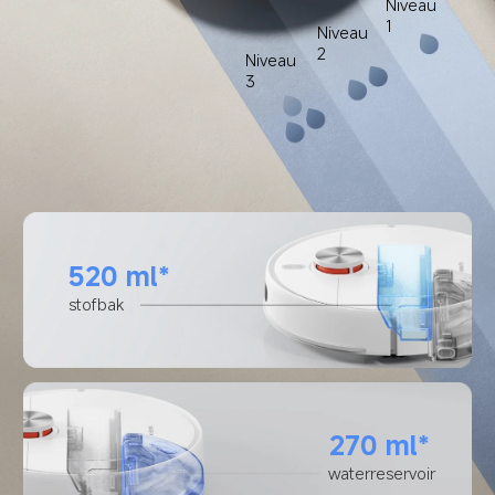
Niveau 
1
Niveau 
2
Niveau 
3
520 ml*
stofbak
270 ml*
waterreservoir