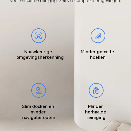
voor efficiënte reiniging, zelfs in complexe omgevingen.
Nauwkeurige 
Minder gemiste 
omgevingsherkenning
hoeken
Slim docken en 
Minder 
minder 
herhaalde 
navigatiefouten
reiniging