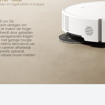
mten en ingetrokken in krappe 
,5 cm: De 
tisch verlagen om 
 te maken die hoger 
etreedt deze gebieden 
ndaardgebieden krijgen 
n met geringe hoogte. 
 interne laboratoria van 
 variëren afhankelijk 
erentie optreedt, 
irtuele muren instellen 