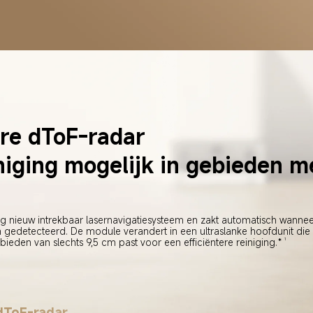
re dToF-radar
niging mogelijk in gebieden m
ig nieuw intrekbaar lasernavigatiesysteem en zakt automatisch wannee
edetecteerd. De module verandert in een ultraslanke hoofdunit die 
1
ieden van slechts 9,5 cm past voor een efficiëntere reiniging.*
dToF-radar