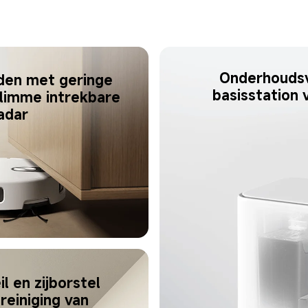
Onderhoudsvr
den met geringe 
basisstation 
limme intrekbare 
adar
l en zijborstel 
reiniging van 