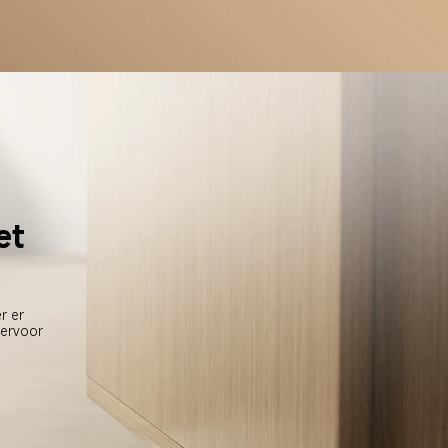
et 
r er 
ervoor 