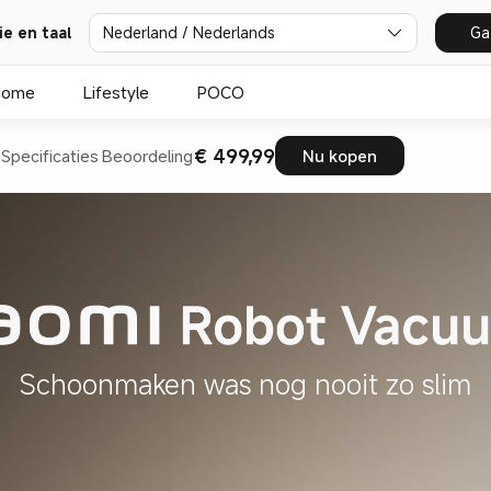
ie en taal
Nederland / Nederlands
Ga
Home
Lifestyle
POCO
€ 499,99
t
Specificaties
Beoordeling
Nu kopen
Schoonmaken was nog nooit zo slim