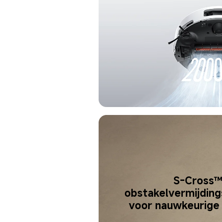
S-Cross™
obstakelvermijdin
voor nauwkeurige 