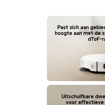
Past zich aan gebie
hoogte aan met de s
dToF-r
Uitschuifbare dwei
voor effectieve 