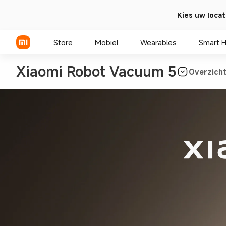
Kies uw locat
Store
Mobiel
Wearables
Smart 
Xiaomi Robot Vacuum 5
Overzich
Xiaomi Series
REDMI Series
POCO telefoons