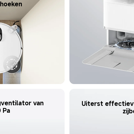
 hoeken
gventilator van 
Uiterst effectiev
0 Pa
zij