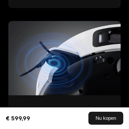
Anti-klit zijborstel
€ 599,99
Nu kopen
Het ontwerp met grote diameter en centrifugale 