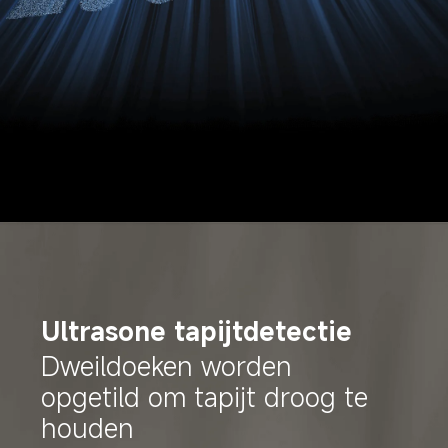
Ultrasone tapijtdetectie
Dweildoeken worden 
opgetild om tapijt droog te 
houden