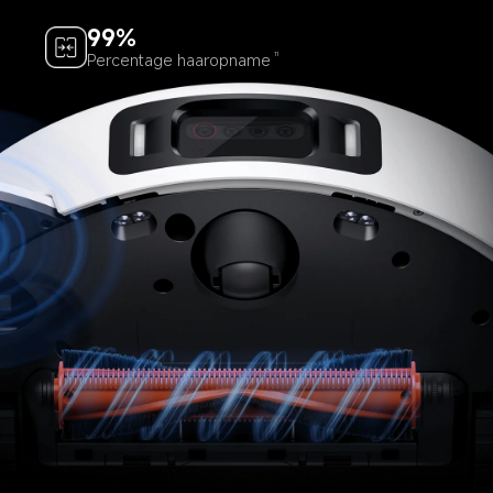
99%
Percentage haaropname
11