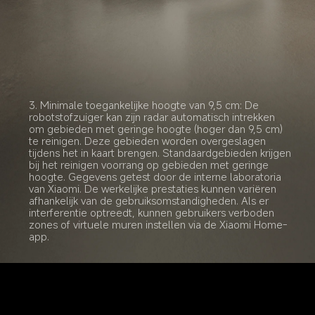
3. Minimale toegankelijke hoogte van 9,5 cm: De 
robotstofzuiger kan zijn radar automatisch intrekken 
om gebieden met geringe hoogte (hoger dan 9,5 cm) 
te reinigen. Deze gebieden worden overgeslagen 
tijdens het in kaart brengen. Standaardgebieden krijgen 
bij het reinigen voorrang op gebieden met geringe 
hoogte. Gegevens getest door de interne laboratoria 
van Xiaomi. De werkelijke prestaties kunnen variëren 
afhankelijk van de gebruiksomstandigheden. Als er 
interferentie optreedt, kunnen gebruikers verboden 
zones of virtuele muren instellen via de Xiaomi Home-
app.