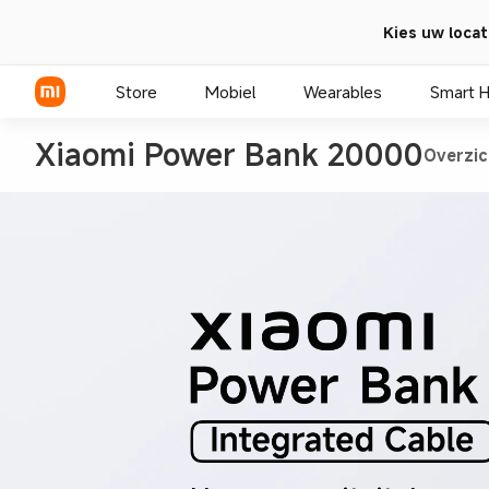
Kies uw locat
Store
Mobiel
Wearables
Smart 
Xiaomi Power Bank 20000
Overzic
Xiaomi Series
REDMI Series
POCO telefoons