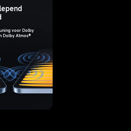
lepend 
d
uning voor Dolby 
en Dolby Atmos®