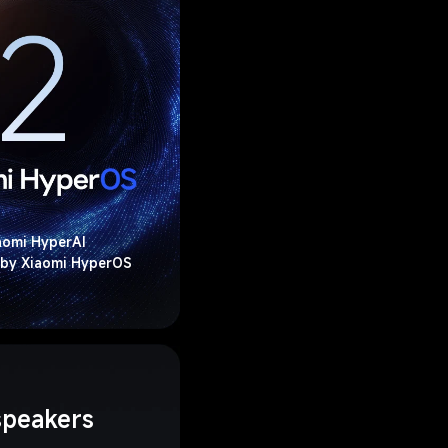
aomi HyperAI
by Xiaomi HyperOS
speakers 