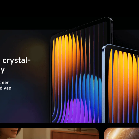
 crystal-
ay
 een 
d van 