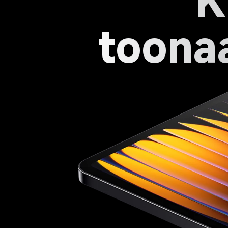
K
toona