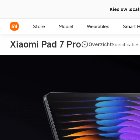
Kies uw locat
Store
Mobiel
Wearables
Smart 
Xiaomi Pad 7 Pro
Overzicht
Specificaties
Xiaomi Series
REDMI Series
POCO telefoons