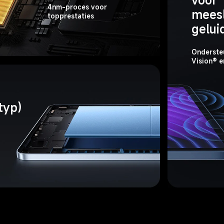
voor 
4nm-proces voor 
mees
topprestaties
gelui
Onderste
Vision® 
yp) 