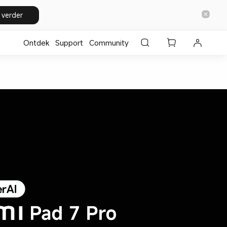
 verder
Ontdek
Support
Community