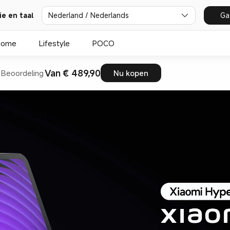
ie en taal
Nederland / Nederlands
Ga
Home
Lifestyle
POCO
Van € 489,90
Beoordeling
Nu kopen