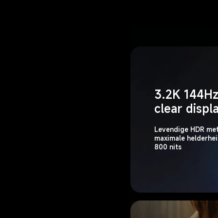
3.2K 144Hz
clear displ
Levendige HDR met
maximale helderhei
800 nits