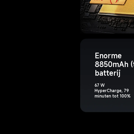
Enorme 
8850mAh (t
batterij
67 W 
HyperCharge, 79 
minuten tot 100%