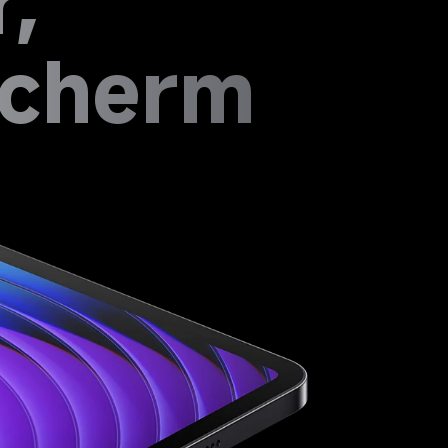
, 
scherm