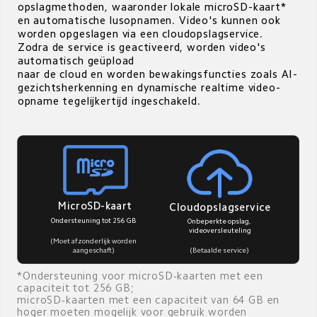
opslagmethoden, waaronder lokale microSD-kaart*

en automatische lusopnamen. Video's kunnen ook 
worden opgeslagen via een cloudopslagservice. 
Zodra de service is geactiveerd, worden video's 
automatisch geüpload

naar de cloud en worden bewakingsfuncties zoals AI-
gezichtsherkenning en dynamische realtime video-
opname tegelijkertijd ingeschakeld.
MicroSD-kaart
Cloudopslagservice
Ondersteuning tot 256 GB
Onbeperkte opslag, 
videoversleuteling
(Moet afzonderlijk worden 
aangeschaft)
(Betaalde service)
*Ondersteuning voor microSD-kaarten met een 
capaciteit tot 256 GB;

microSD-kaarten met een capaciteit van 64 GB en 
hoger moeten mogelijk voor gebruik worden 