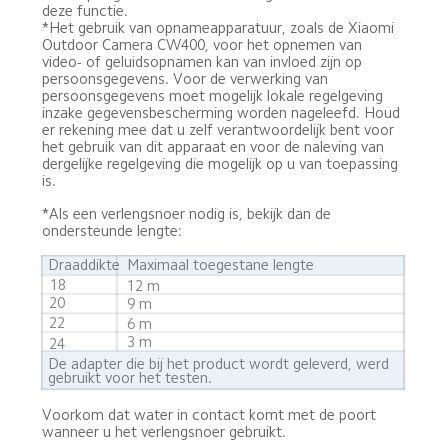
deze functie.

*Het gebruik van opnameapparatuur, zoals de Xiaomi 
Outdoor Camera CW400, voor het opnemen van 
video- of geluidsopnamen kan van invloed zijn op 
persoonsgegevens. Voor de verwerking van 
persoonsgegevens moet mogelijk lokale regelgeving 
inzake gegevensbescherming worden nageleefd. Houd 
er rekening mee dat u zelf verantwoordelijk bent voor 
het gebruik van dit apparaat en voor de naleving van 
dergelijke regelgeving die mogelijk op u van toepassing 
is.
*Als een verlengsnoer nodig is, bekijk dan de 
ondersteunde lengte:
Maximaal toegestane lengte
Draaddikte
18
12 m
20
9 m
22
6 m
3 m
24
De adapter die bij het product wordt geleverd, werd 
gebruikt voor het testen.
Voorkom dat water in contact komt met de poort 
wanneer u het verlengsnoer gebruikt.