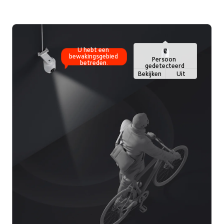
U hebt een 
bewakingsgebied 
Persoon 
betreden.
gedetecteerd
Bekijken
Uit