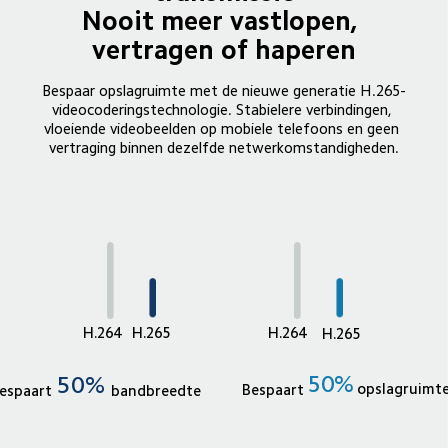
Nooit meer vastlopen, 
vertragen of haperen
Bespaar opslagruimte met de nieuwe generatie H.265-
videocoderingstechnologie. Stabielere verbindingen, 
vloeiende videobeelden op mobiele telefoons en geen 
vertraging binnen dezelfde netwerkomstandigheden.
H.264
H.265
H.264
H.265
50%
50%
opslagruimt
Bespaart
espaart
bandbreedte