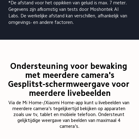
*De afstand voor het oppikken van geluid is max. 7 meter. 
Gegevens zijn afkomstig van tests door Moshontek AI 
Labs. De werkelijke afstand kan verschillen, afhankelijk van 
omgevings- en andere factoren.
Ondersteuning voor bewaking 
met meerdere camera's

Gesplitst-schermweergave voor 
meerdere livebeelden
Via de Mi Home-/Xiaomi Home-app kunt u livebeelden van 
meerdere camera's tegelijkertijd bekijken op apparaten 
zoals uw tv, tablet en mobiele telefoon. Ondersteunt 
gelijktijdige weergave van beelden van maximaal 4 
camera's.