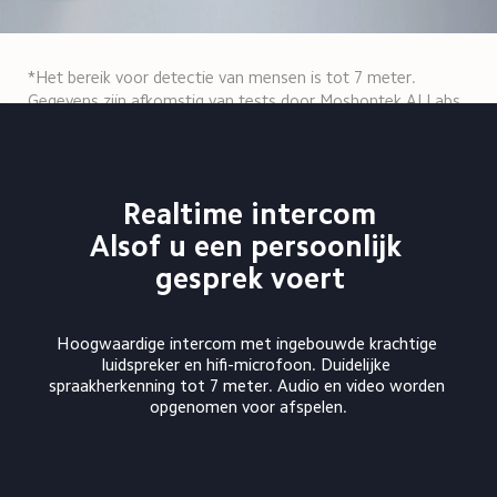
*Het bereik voor detectie van mensen is tot 7 meter. 
Gegevens zijn afkomstig van tests door Moshontek AI Labs. 
De gevoeligheid voor de detectie van mensen kan worden 
ingesteld in de Xiaomi Home-app.
Realtime intercom

Alsof u een persoonlijk 
gesprek voert
Hoogwaardige intercom met ingebouwde krachtige 
luidspreker en hifi-microfoon. Duidelijke 
spraakherkenning tot 7 meter. Audio en video worden 
opgenomen voor afspelen.