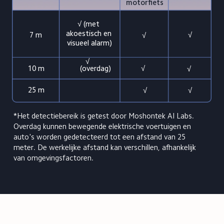
motorfiets
√ (met 
akoestisch en 
7 m
√
√
visueel alarm)
√ 
√
10 m
(overdag)
√
25 m
√
√
*Het detectiebereik is getest door Moshontek AI Labs. 
Overdag kunnen bewegende elektrische voertuigen en 
auto's worden gedetecteerd tot een afstand van 25 
meter. De werkelijke afstand kan verschillen, afhankelijk 
van omgevingsfactoren.