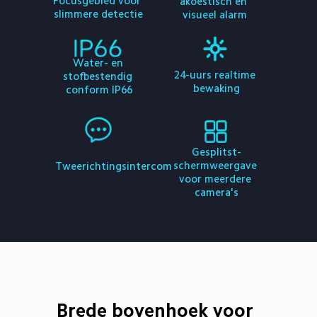
Focusgebied voor 
akoestisch en 
slimmere detectie
visueel alarm
Water- en 
24-uurs realtime 
stofbestendig 
bewaking
conform IP66
Gesplitst-
schermweergave 
Tweerichtingsintercom
voor meerdere 
camera's
Brede bovenhoek voor 