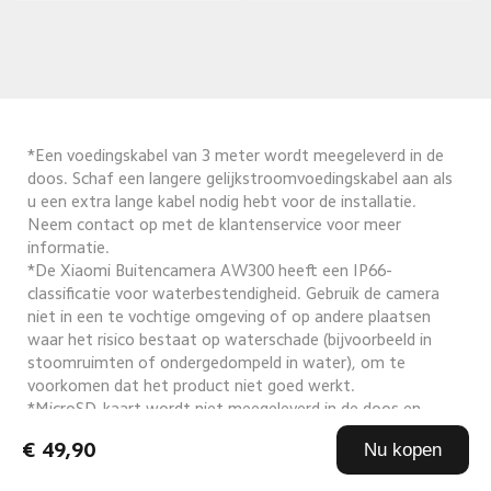
*Een voedingskabel van 3 meter wordt meegeleverd in de 
doos. Schaf een langere gelijkstroomvoedingskabel aan als 
u een extra lange kabel nodig hebt voor de installatie. 
Neem contact op met de klantenservice voor meer 
informatie.
*De Xiaomi Buitencamera AW300 heeft een IP66-
classificatie voor waterbestendigheid. Gebruik de camera 
niet in een te vochtige omgeving of op andere plaatsen 
waar het risico bestaat op waterschade (bijvoorbeeld in 
stoomruimten of ondergedompeld in water), om te 
voorkomen dat het product niet goed werkt.
*MicroSD-kaart wordt niet meegeleverd in de doos en 
moet apart worden aangeschaft als u lokale opslagfuncties 
€ 49,90
Nu kopen
wilt gebruiken. Het product ondersteunt een maximale 
capaciteit van 256 GB en ondersteunt alleen FAT32-