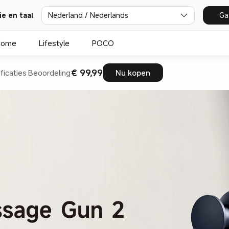
ie en taal
Nederland / Nederlands
Ga
Home
Lifestyle
POCO
€ 99,99
ficaties
Beoordeling
Nu kopen