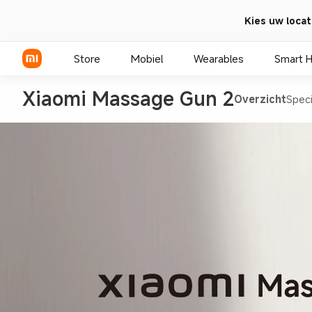
Kies uw locat
Store
Mobiel
Wearables
Smart 
Xiaomi Massage Gun 2
Overzicht
Speci
Xiaomi Series
REDMI Series
POCO telefoons