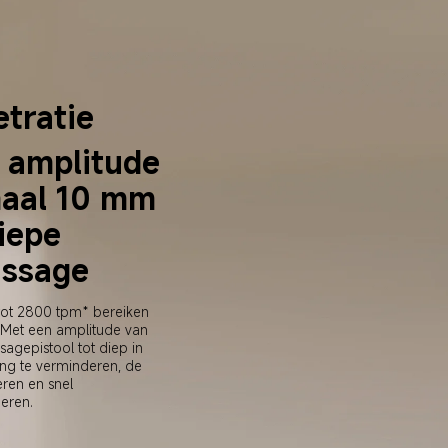
tratie
 amplitude 
aal 10 mm 
iepe 
ssage
tot 2800 tpm* bereiken 
 Met een amplitude van 
gepistool tot diep in 
ng te verminderen, de 
ren en snel 
eren.