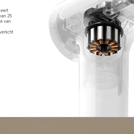
eert 
 van 25 
e van 
erlicht 