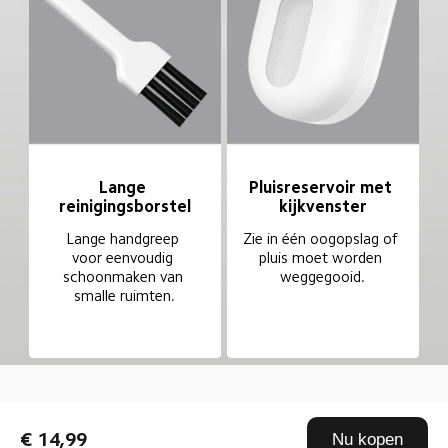
Lange 
Pluisreservoir met 
reinigingsborstel
kijkvenster
Lange handgreep 
Zie in één oogopslag of 
voor eenvoudig 
pluis moet worden 
schoonmaken van 
weggegooid.
smalle ruimten.
Drag down to fresh
€ 14,99
Nu kopen