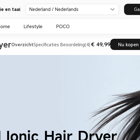
ie en taal
Nederland / Nederlands
Ga
Home
Lifestyle
POCO
yer
€ 49,99
Overzicht
Specificaties
Beoordeling(4)
Nu kopen