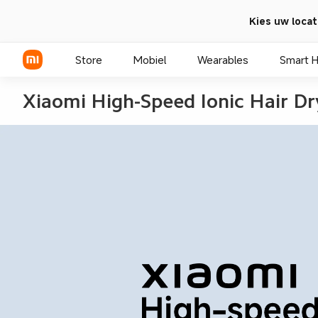
Kies uw locat
Store
Mobiel
Wearables
Smart 
Xiaomi High-Speed Ionic Hair Dr
Xiaomi Series
REDMI Series
POCO telefoons