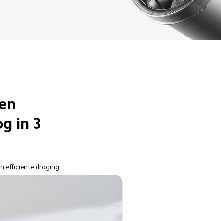
gen
g in 3 
 efficiënte droging.