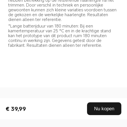
hebben betrekking op de resterende haarlengte na het 
trimmen. Door verschil in techniek en persoonlijke 
gewoonten kunnen zich kleine variaties voordoen tussen 
de gekozen en de werkelijke haarlengte. Resultaten 
dienen alleen ter referentie.
*Lange batterijduur van 180 minuten: Bij een 
kamertemperatuur van 25 °C en in de krachtige stand 
kan het prototype van dit product ruim 180 minuten 
continu in werking zijn. Gegevens getest door de 
fabrikant. Resultaten dienen alleen ter referentie.
Drag down to fresh
€ 39,99
Nu kopen