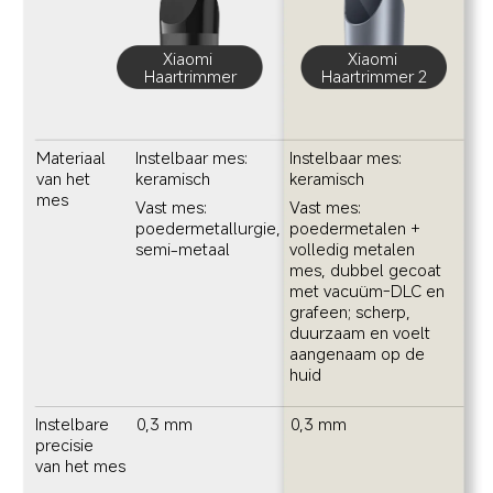
Xiaomi 
Xiaomi 
Haartrimmer
Haartrimmer 2
Materiaal 
Instelbaar mes: 
Instelbaar mes: 
van het 
keramisch
mes 
Vast mes: 
Vast mes: 
poedermetallurgie, 
poedermetalen + 
semi-metaal
volledig metalen 
mes, dubbel gecoat 
met vacuüm-DLC en 
grafeen; scherp, 
duurzaam en voelt 
aangenaam op de 
huid
Instelbare 
0,3 mm
0,3 mm
precisie 
van het mes