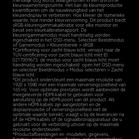
menselijk oog wordt waargenomen in een uniforme 
kleurwaarnemingsruimte. Het kan de kleurreproductie 
kwantificeren om de nauwkeurigheid van het 
kleurendisplay te verbeteren. Hoe kleiner de numerieke 
waarde, hoe minder kleurvervorming. Dit product biedt 
sRGB-kleurengammakalibratie voor elke monitor en 
bevat een kleurkalibratierapport. De 
kleurengammamodus moet handmatig worden 
ingeschakeld in het OSD-menu. Selecteer Beeldmodus 
of Gamemodus > Kleurenbereik > sRGB. 

*Certificering voor zacht blauw licht: verwijst naar de 
TÜV-certificering voor zacht blauw licht met ID: 
0217009673; de modus voor zacht blauw licht moet 
handmatig worden ingeschakeld: open het OSD-menu 
en selecteer Beeldmodus > Modus selecteren > Zacht 
blauw licht.

*Dit product ondersteunt een maximale resolutie van 
1920 x 1080 met een maximale verversingssnelheid van 
165 Hz. Voor optimale prestaties wordt aanbevolen de 
meegeleverde HDMI-kabel te gebruiken voor 
aansluiting op de HDMI-poort van dit product. Als 
andere HDMI-kabels zijn aangesloten en de 
displayresolutie of verversingssnelheid niet de 
optimale waarde bereikt, vraagt u bij de leverancier na 
of de HDMI-kabels of de signaalbronapparatuur die u 
gebruikt voor de verbinding uitvoer op de maximale 
resolutie ondersteunen. 

*Productafbeeldingen en -modellen, gegevens, 