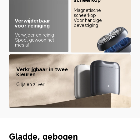
Magnetische 
scheerkop

Voor handige 
Verwijderbaar 
bevestiging
voor reiniging
Verwijder en reinig

Spoel gewoon het 
mes af
Verkrijgbaar in twee 
kleuren
Grijs en zilver
Gladde, gebogen 