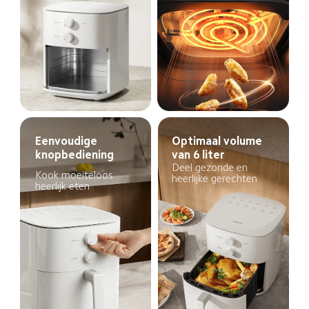
Eenvoudige 
Optimaal volume 
knopbediening
van 6 liter
Deel gezonde en 
Kook moeiteloos 
heerlijke gerechten
heerlijk eten