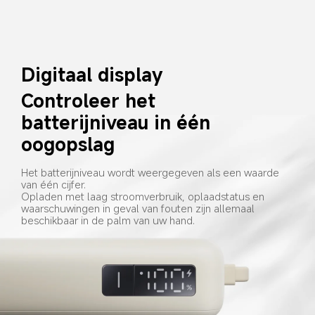
Digitaal display
Controleer het 
batterijniveau in één 
oogopslag
Het batterijniveau wordt weergegeven als een waarde 
van één cijfer.
Opladen met laag stroomverbruik, oplaadstatus en 
waarschuwingen in geval van fouten zijn allemaal 
beschikbaar in de palm van uw hand.