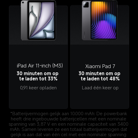
 iPad Air 11-inch (M3)
Xiaomi Pad 7
30 minuten om op 
30 minuten om op 
te laden tot 33%
te laden tot 48%
0,91 keer opladen
Laad één keer op
*Batterijvermogen gelijk aan 10.000 mAh: De powerbank 
heeft drie ingebouwde batterijcellen met een nominale 
spanning van 3,87 V en een nominale capaciteit van 3400 
mAh. Samen leveren ze een totaal batterijvermogen dat 
gelijk is aan dat van één cel met een nominale spanning 