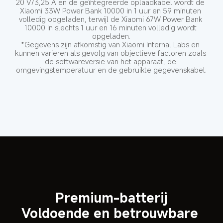
20 V/3,25 A en de geïntegreerde oplaadkabel wordt de 
Xiaomi 33W Power Bank 10000 in 1 uur en 59 minuten 
volledig opgeladen, terwijl de Xiaomi 67W Power Bank 
10000 in slechts 1 uur en 16 minuten volledig wordt 
opgeladen.
*Gegevens zijn afkomstig van Xiaomi Internal Labs en 
kunnen variëren als gevolg van objectieve factoren zoals 
de softwareversie van het apparaat, de 
omgevingstemperatuur en de gebruikte gegevenskabel.
Premium-batterij
Voldoende en betrouwbare 