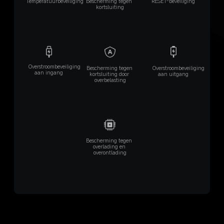
RESET-beveiliging
Bescherming tegen 
Temperatuurbeveiliging
kortsluiting
Overstroombeveiliging 
Overstroombeveiliging 
Bescherming tegen 
aan ingang
aan uitgang
kortsluiting door 
overbelasting
Bescherming tegen 
overlading en 
overontlading