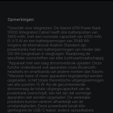
Opmerkingen:
*Geschikt voor vliegreizen: De Xiaomi 67W Power Bank 
10000 (Integrated Cable) heeft drie batterijcellen van 
3400 mAh, met een nominale capaciteit van 6000 mAh 
(5 V/3 A) en een batterijvermogen van 39,48 Wh. 
Volgens de International Aviation Standard zijn 
powerbanks met een batterijvermogen van minder dan 
100 Wh toegestaan in vliegtuigen. Raadpleeg de 
specifieke voorschriften van elke luchtvaartmaatschappij.
*Apparaat met een laag stroomverbruik opladen: Deze 
functie ondersteunt ook apparaten zoals Bluetooth-
headsets en smartbands van andere merken dan Xiaomi.
*Wanneer twee of meer apparaten tegelijkertijd worden 
opgeladen, is het totale theoretische uitgangsvermogen 
van alle poorten 15 W. Als de gecombineerde 
stroomvraag de totale uitgangscapaciteit van de 
powerbank overschrijdt, kan het zijn dat sommige 
apparaten niet worden opgeladen. De werkelijke 
prestaties kunnen variëren afhankelijk van de 
omstandigheden. Deze powerbank bevat één 
geïntegreerde USB-C-kabel; andere oplaadkabels 