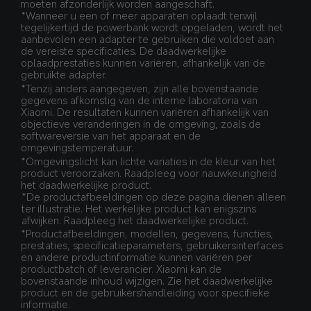
moeten afzonderlijk worden aangeschaft.
*Wanneer u een of meer apparaten oplaadt terwijl 
tegelijkertijd de powerbank wordt opgeladen, wordt het 
aanbevolen een adapter te gebruiken die voldoet aan 
de vereiste specificaties. De daadwerkelijke 
oplaadprestaties kunnen variëren, afhankelijk van de 
gebruikte adapter.
*Tenzij anders aangegeven, zijn alle bovenstaande 
gegevens afkomstig van de interne laboratoria van 
Xiaomi. De resultaten kunnen variëren afhankelijk van 
objectieve veranderingen in de omgeving, zoals de 
softwareversie van het apparaat en de 
omgevingstemperatuur.
*Omgevingslicht kan lichte variaties in de kleur van het 
product veroorzaken. Raadpleeg voor nauwkeurigheid 
het daadwerkelijke product.
*De productafbeeldingen op deze pagina dienen alleen 
ter illustratie. Het werkelijke product kan enigszins 
afwijken. Raadpleeg het daadwerkelijke product.
*Productafbeeldingen, modellen, gegevens, functies, 
prestaties, specificatieparameters, gebruikersinterfaces 
en andere productinformatie kunnen variëren per 
productbatch of leverancier. Xiaomi kan de 
bovenstaande inhoud wijzigen. Zie het daadwerkelijke 
product en de gebruikershandleiding voor specifieke 
informatie.