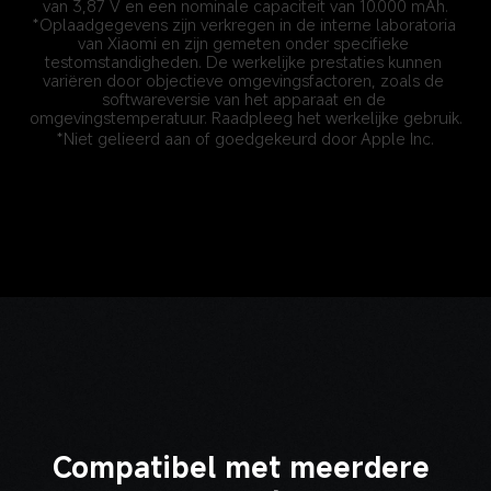
van 3,87 V en een nominale capaciteit van 10.000 mAh.
*Oplaadgegevens zijn verkregen in de interne laboratoria 
van Xiaomi en zijn gemeten onder specifieke 
testomstandigheden. De werkelijke prestaties kunnen 
variëren door objectieve omgevingsfactoren, zoals de 
softwareversie van het apparaat en de 
omgevingstemperatuur. Raadpleeg het werkelijke gebruik.
*Niet gelieerd aan of goedgekeurd door Apple Inc.
Compatibel met meerdere 