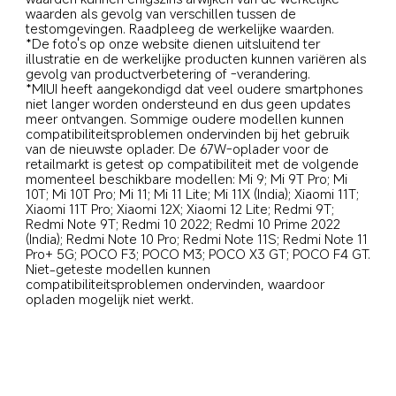
waarden als gevolg van verschillen tussen de 
testomgevingen. Raadpleeg de werkelijke waarden.
*De foto's op onze website dienen uitsluitend ter 
illustratie en de werkelijke producten kunnen variëren als 
gevolg van productverbetering of -verandering.
*MIUI heeft aangekondigd dat veel oudere smartphones 
niet langer worden ondersteund en dus geen updates 
meer ontvangen. Sommige oudere modellen kunnen 
compatibiliteitsproblemen ondervinden bij het gebruik 
van de nieuwste oplader. De 67W-oplader voor de 
retailmarkt is getest op compatibiliteit met de volgende 
momenteel beschikbare modellen: Mi 9; Mi 9T Pro; Mi 
10T; Mi 10T Pro; Mi 11; Mi 11 Lite; Mi 11X (India); Xiaomi 11T; 
Xiaomi 11T Pro; Xiaomi 12X; Xiaomi 12 Lite; Redmi 9T; 
Redmi Note 9T; Redmi 10 2022; Redmi 10 Prime 2022 
(India); Redmi Note 10 Pro; Redmi Note 11S; Redmi Note 11 
Pro+ 5G; POCO F3; POCO M3; POCO X3 GT; POCO F4 GT. 
Niet-geteste modellen kunnen 
compatibiliteitsproblemen ondervinden, waardoor 
opladen mogelijk niet werkt.