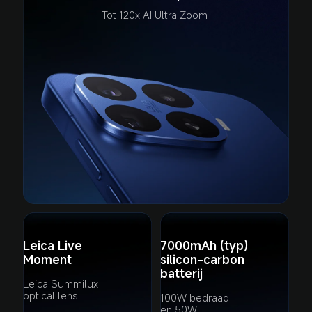
Tot 120x AI Ultra Zoom 
Leica Live 
7000mAh (typ) 

Moment
silicon-carbon 
batterij
Leica Summilux 
optical lens
100W bedraad 
en 50W 