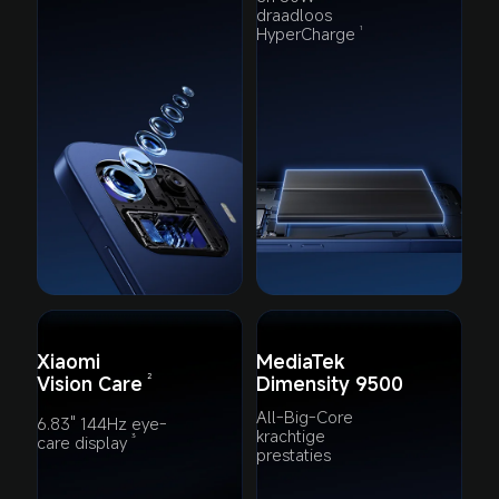
draadloos 
HyperCharge
1
Xiaomi 
MediaTek 
Vision Care
Dimensity 9500
2
All-Big-Core 
6.83" 144Hz eye-
krachtige 
care display
3
prestaties