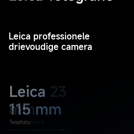
Leica professionele 
drievoudige camera
Leica 23 
Leica 
mm
115 mm
Hoofdcamera
Telefoto