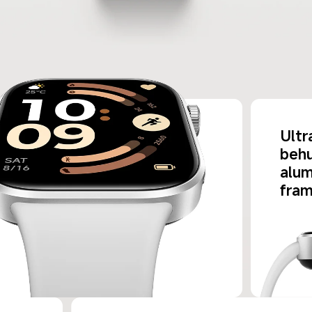
Ultr
behu
alum
fra