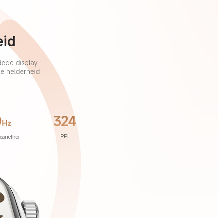
eid
ede display 
e helderheid 
0
324
Hz
PPI
gssnelhei