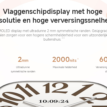
Vlaggenschipdisplay met hoge 
solutie en hoge verversingssnelh
MOLED display met ultradunne 2 mm symmetrische randen. Geüpgrad
alen zorgen voor een hogere schermhelderheid voor een uitzonderlijk
3, 4
buitenshuis.
2
2000
6
5
mm
nits
Ultradunne 
Maximale helderheid
Verversin
symmetrische randen
d