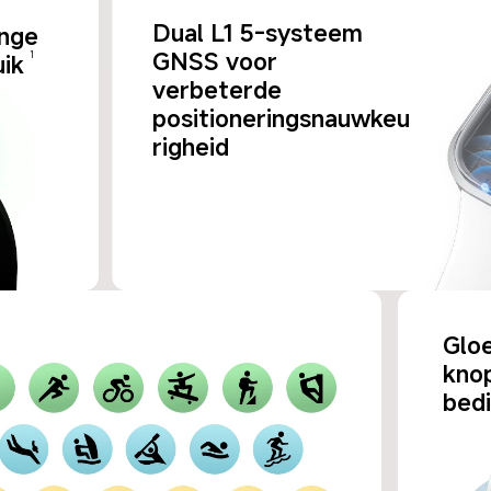
Dual L1 5-systeem 
nge 
GNSS voor 
uik
1
verbeterde 
positioneringsnauwkeu
righeid
Gloe
knop
bedi