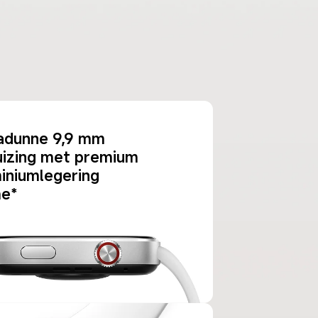
adunne 9,9 mm 
izing met premium 
iniumlegering 
me*