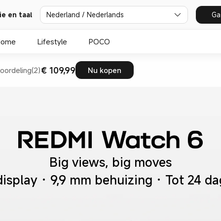
ie en taal
Nederland / Nederlands
Ga
Home
Lifestyle
POCO
€ 109,99
oordeling(2)
Nu kopen
Big views, big moves
splay · 9,9 mm behuizing · Tot 24 da