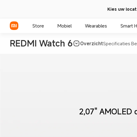
Kies uw locat
Store
Mobiel
Wearables
Smart 
REDMI Watch 6
Overzicht
Specificaties
Be
Xiaomi Series
REDMI Series
POCO telefoons
2,07" AMOLED di