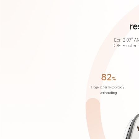
re
Een 2,07" A
IC/EL-materi
82
%
Hoge scherm-tot-body-
verhouding