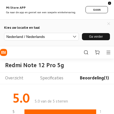
Mi Store APP
GAAN
Ga naar de app en geniet van een soepele winkelervaring.
Kies uw locatie en taal
Nederland / Nederlands
Ga verder
Redmi Note 12 Pro 5g
Overzicht
Specificaties
Beoordeling(1)
5.0
5.0 van de 5 sterren
5
1