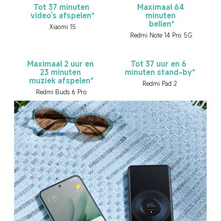
Tot 37 minuten 
Maximaal 64 
video's afspelen*
minuten 
bellen*
Xiaomi 15
Redmi Note 14 Pro 5G
Maximaal 2 uur en 
Tot 37 uur en 6 
23 minuten 
minuten stand-by*
muziek afspelen*
Redmi Pad 2
Redmi Buds 6 Pro