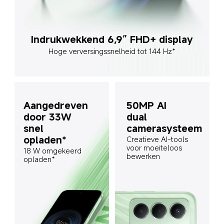
Indrukwekkend 6,9” FHD+ display
Hoge verversingssnelheid tot 144 Hz*
Aangedreven 
50MP AI 
door 33W 
dual 
snel 
camerasysteem
opladen*
Creatieve AI-tools 
voor moeiteloos 
18 W omgekeerd 
bewerken
opladen*