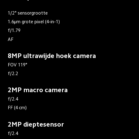
1/2" sensorgrootte
1.6μm grote pixel (4-in-1)
f/1.79
AF
8MP ultrawijde hoek camera
f/2.2
2MP macro camera
f/2.4
FF (4 cm)
2MP dieptesensor
f/2.4