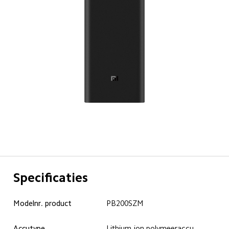
Specificaties
Modelnr. product
PB200SZM
Accutype
Lithium-ion polymeeraccu