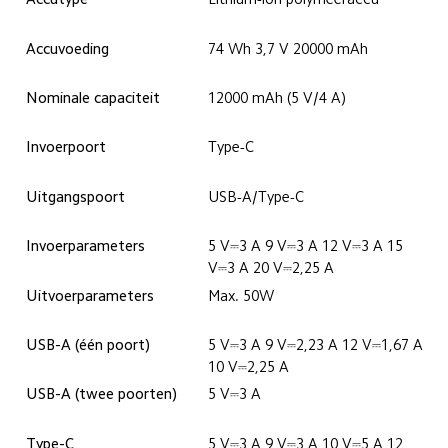
Accuvoeding
74 Wh 3,7 V 20000 mAh
Nominale capaciteit
12000 mAh (5 V/4 A)
Invoerpoort
Type-C
Uitgangspoort
USB-A/Type-C
Invoerparameters
5 V⎓3 A 9 V⎓3 A 12 V⎓3 A 15 
V⎓3 A 20 V⎓2,25 A
Uitvoerparameters
Max. 50W
USB-A (één poort)
5 V⎓3 A 9 V⎓2,23 A 12 V⎓1,67 A 
10 V⎓2,25 A
USB-A (twee poorten)
5 V⎓3 A
Type-C
5 V⎓3 A 9 V⎓3 A 10 V⎓5 A 12 