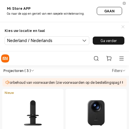
Mi Store APP
GAAN
Ga naar de app en geniet van een soepele winkelervaring.
Kies uw locatie en taal
Nederland / Nederlands
Ga verder
Shop TVs & HA Projectoren in
Shop TVs & HA Projectoren in Xiaomi X
Projectoren
( 3 )
Filters
er voorbehoud van voorwaarden (zie voorwaarden op de bestellingspagina).
Nieuw