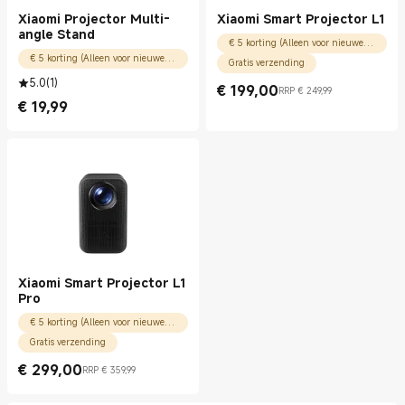
Xiaomi Projector Multi-
Xiaomi Smart Projector L1
angle Stand
€ 5 korting (Alleen voor nieuwe gebruikers)
€ 5 korting (Alleen voor nieuwe gebruikers)
Gratis verzending
5.0
(
1
)
€
199,00
RRP € 249,99
Current Price € 199.00
Marktprijs € 249,99
€
19,99
Current Price € 19.99
Xiaomi Smart Projector L1
Pro
€ 5 korting (Alleen voor nieuwe gebruikers)
Gratis verzending
€
299,00
RRP € 359,99
Current Price € 299.00
Marktprijs € 359,99