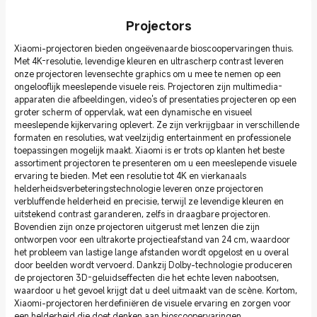
Projectors
Xiaomi-projectoren bieden ongeëvenaarde bioscoopervaringen thuis.
Met 4K-resolutie, levendige kleuren en ultrascherp contrast leveren
onze projectoren levensechte graphics om u mee te nemen op een
ongelooflijk meeslepende visuele reis. Projectoren zijn multimedia-
apparaten die afbeeldingen, video's of presentaties projecteren op een
groter scherm of oppervlak, wat een dynamische en visueel
meeslepende kijkervaring oplevert. Ze zijn verkrijgbaar in verschillende
formaten en resoluties, wat veelzijdig entertainment en professionele
toepassingen mogelijk maakt. Xiaomi is er trots op klanten het beste
assortiment projectoren te presenteren om u een meeslepende visuele
ervaring te bieden. Met een resolutie tot 4K en vierkanaals
helderheidsverbeteringstechnologie leveren onze projectoren
verbluffende helderheid en precisie, terwijl ze levendige kleuren en
uitstekend contrast garanderen, zelfs in draagbare projectoren.
Bovendien zijn onze projectoren uitgerust met lenzen die zijn
ontworpen voor een ultrakorte projectieafstand van 24 cm, waardoor
het probleem van lastige lange afstanden wordt opgelost en u overal
door beelden wordt vervoerd. Dankzij Dolby-technologie produceren
de projectoren 3D-geluidseffecten die het echte leven nabootsen,
waardoor u het gevoel krijgt dat u deel uitmaakt van de scène. Kortom,
Xiaomi-projectoren herdefiniëren de visuele ervaring en zorgen voor
een helderheid die doet denken aan bioscoopervaringen.