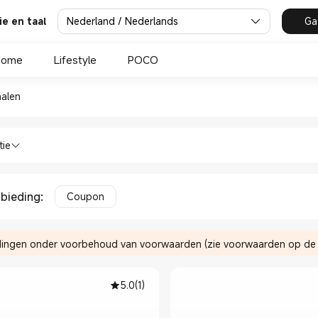
Nederland / Nederlands
Ga
ie en taal
Home
Lifestyle
POCO
eegschalen in Xiaomi Xiaomi 
alen
ondheid & Fitness Weegschalen in Xiao
tie
nbieding
:
Coupon
ingen onder voorbehoud van voorwaarden (zie voorwaarden op de b
5.0
(
1
)