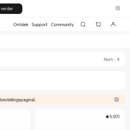
 verder
Ontdek
Support
Community
Nederland Official Store
mi Xiaomi Nederland Official Store
Num
：
4
estellingspagina).
5.0
(
1
)