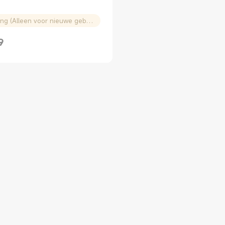
€ 5 korting (Alleen voor nieuwe gebruikers)
9
rice € 29.99