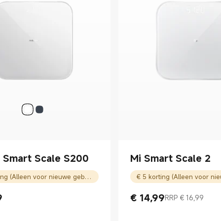
 Smart Scale S200
Mi Smart Scale 2
€ 5 korting (Alleen voor nieuwe gebruikers)
9
€
14,99
RRP € 16,99
ice € 19.99
Current Price € 14.99
Marktprijs € 16,99