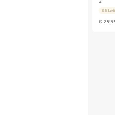
2
€
29,9
Current P