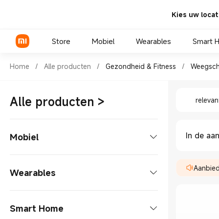
Kies uw locat
Store
Mobiel
Wearables
Smart 
Shop Gezondheid & Fitness W
Home
/
Alle producten
/
Gezondheid & Fitness
/
Weegsch
Shop Gez
Xiaomi Series
Alle producten
>
relevan
REDMI Series
POCO telefoons
In de aa
Mobiel
Telefoons
Aanbied
Wearables
Xiaomi Series
Tablets
Smart Tags
Smart Home
REDMI Series
Tablet
Laptops