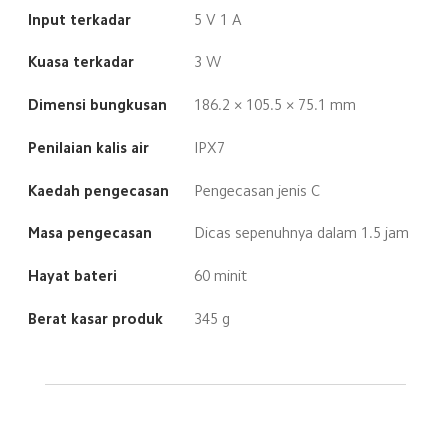
Input terkadar
5 V 1 A
Kuasa terkadar
3 W
Dimensi bungkusan
186.2 × 105.5 × 75.1 mm
Penilaian kalis air
IPX7
Kaedah pengecasan
Pengecasan jenis C
Masa pengecasan
Dicas sepenuhnya dalam 1.5 jam
Hayat bateri
60 minit
Berat kasar produk
345 g