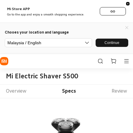
Mi Store APP
GO
Go to the app and enjoy a smooth shopping experience.
Chooes your location and language
Malaysia / English
Continue
Mi Electric Shaver S500
Overview
Specs
Review