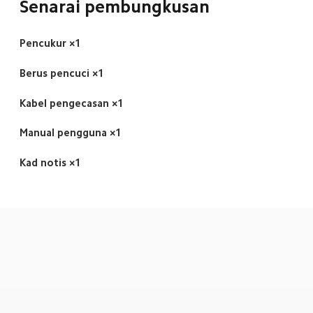
Senarai pembungkusan
Pencukur ×1
Berus pencuci ×1
Kabel pengecasan ×1
Manual pengguna ×1
Kad notis ×1
Drag down to fresh