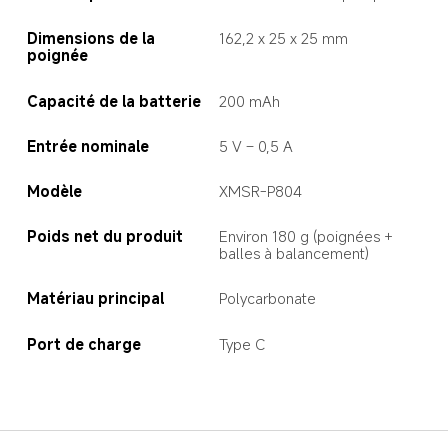
Dimensions de la 
162,2 x 25 x 25 mm
poignée
Capacité de la batterie
200 mAh
Entrée nominale
5 V – 0,5 A
Modèle
XMSR-P804
Poids net du produit
Environ 180 g (poignées + 
balles à balancement)
Matériau principal
Polycarbonate
Port de charge
Type C