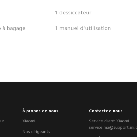
1 dessiccateur
e à bagage
1 manuel d'utilisation
À propos de nous
Contactez-nous
eur
Xiaomi
Service client Xiaomi
service.ma@support.mi
Nos dirigeants