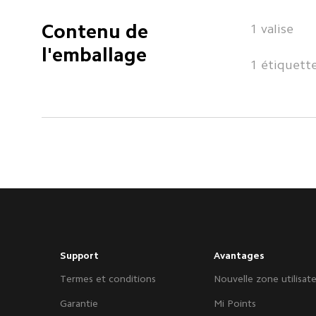
Contenu de 
1 valise
l'emballage
1 étiquett
Support
Avantages
Termes et conditions
Nouvelle zone utilisat
Garantie
Mi Points