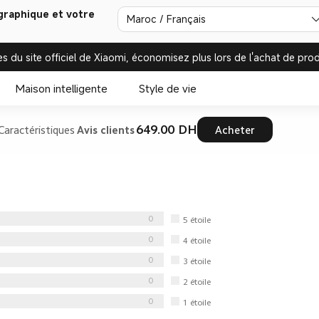
graphique et votre
Maroc / Français
es du site officiel de Xiaomi, économisez plus lors de l'achat de prod
Maison intelligente
Style de vie
649.00‎ DH‎
Caractéristiques
Avis clients
Acheter
0
5
étoile
0
4
étoile
0
3
étoile
0
2
étoile
0
1
étoile