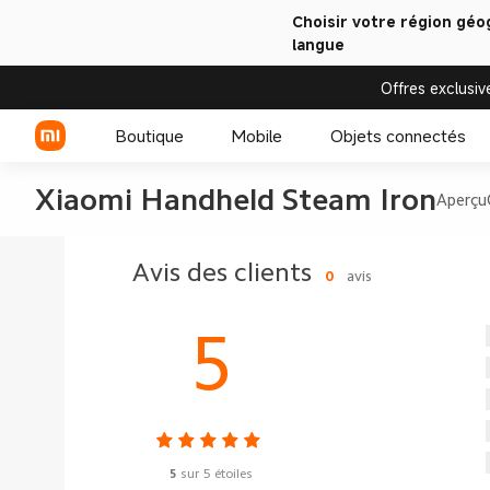
Choisir votre région géo
langue
Offres exclusiv
Boutique
Mobile
Objets connectés
Xiaomi Handheld Steam Iron
Aperçu
Série Xiaomi
Montre connectée
Avis des clients
0
avis
Série REDMI
Accessoires pour
montres connectées
5
5
sur 5 étoiles