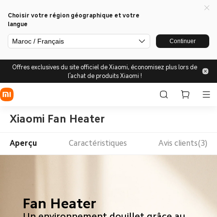
Choisir votre région géographique et votre
langue
Maroc / Français
Continuer
Offres exclusives du site officiel de Xiaomi, économisez plus lors de
l'achat de produits Xiaomi !
Xiaomi Fan Heater
Aperçu
Caractéristiques
Avis clients(3)
Fan Heater
Un environnement douillet grâce au 