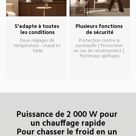
S'adapte à toutes 
Plusieurs fonctions 
les conditions
de sécurité
Deux réglages de 
Protection contre la 
température : chaud et 
surchauffe | Protection 
tiède
en cas de renversement | 
Matériaux ignifuges
Puissance de 2 000 W pour 
un chauffage rapide

Pour chasser le froid en un 