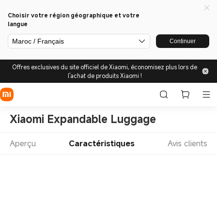
Choisir votre région géographique et votre
langue
Maroc / Français
Continuer
Offres exclusives du site officiel de Xiaomi, économisez plus lors de
l'achat de produits Xiaomi !
Xiaomi Expandable Luggage
Aperçu
Caractéristiques
Avis clients