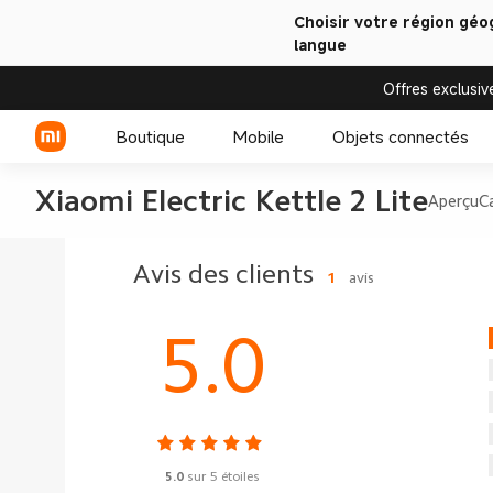
Choisir votre région géo
langue
Offres exclusiv
Boutique
Mobile
Objets connectés
Xiaomi Electric Kettle 2 Lite
Aperçu
C
Série Xiaomi
Montre connectée
Avis des clients
1
avis
Série REDMI
Accessoires pour
montres connectées
5.0
5.0
sur 5 étoiles