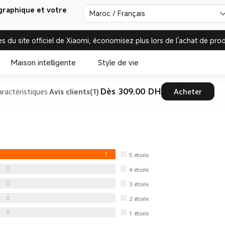
graphique et votre
Maroc / Français
es du site officiel de Xiaomi, économisez plus lors de l'achat de prod
Maison intelligente
Style de vie
Dès 309.00‎ DH‎
aractéristiques
Avis clients(1)
Acheter
1
5
étoile
0
4
étoile
0
3
étoile
0
2
étoile
0
1
étoile