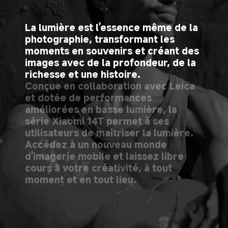
La lumière est l'essence même de la 
photographie, transformant les 
moments en souvenirs et créant des 
images avec de la profondeur, de la 
richesse et une histoire.
Conçue en collaboration avec Leica 
et dotée de performances 
améliorées en basse lumière, la 
série Xiaomi 14T permet à ses 
utilisateurs de maîtriser la lumière. 
Accédez à un nouveau monde 
d'imagerie mobile et laissez libre 
cours à votre créativité, à tout 
moment et en tout lieu.