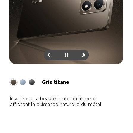
Titan Blue
Gleaming silver blue radiates a captivating 
brilliance