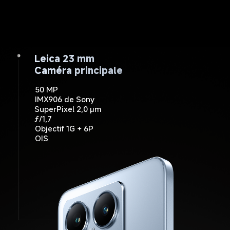
Leica 15 mm
Leica 23 mm
Leica 50 mm
Caméra ultra grand-angle
Caméra principale
Téléobjectif
50 MP
12 MP
50 MP
ƒ/1,9
ƒ/2,2
IMX906 de Sony
FOV 120˚
SuperPixel 2,0 µm
ƒ/1,7
Objectif 1G + 6P
OIS