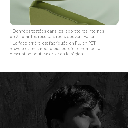
* Données testées dans les laboratoires internes 
de Xiaomi, les résultats réels peuvent varier.
* La face arrière est fabriquée en PU, en PET 
recyclé et en carbone biosourcé. Le nom de la 
description peut varier selon la région.