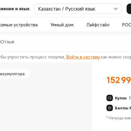
Казахстан / Русский язык
жение и язык
ого взаимодействия
симые устройства
Умный дом
Лайфстайл
PO
и
Отзыв
овым стеклом
бы упростить процесс покупки,
Войти в систему
как можно ско
аккумулятора
152 9
Current Pr
Купон
Баллы 
*
Награда зав