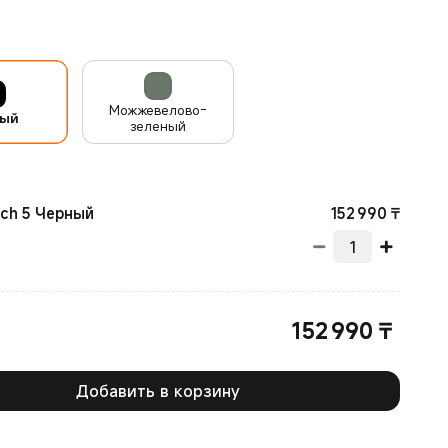
Можжевелово-
ный
зеленый
Curren
152 990
₸
tch 5 Черный
152 990
₸
Current Price ₸152990.00
Добавить в корзину