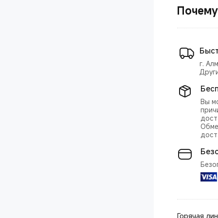
Почему
Быст
г. Ал
Друг
Бес
Вы м
прич
дост
Обме
дост
Без
Безо
Горячая ли