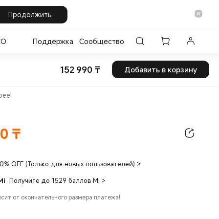
Продолжить
CO
Поддержка
Сообщество
152 990
₸
Добавить в корзину
Current Price ₸152990
рее!
90
₸
ice ₸152990.00
10% OFF (Только для новых пользователей)
>
Mi
Получите до 1529 баллов Mi
>
исит от окончательного размера платежа!