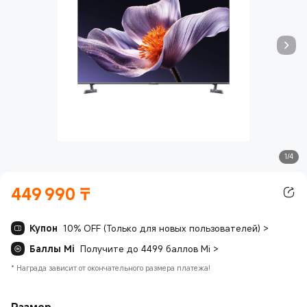
1/4
449 990
₸
Current Price ₸449990.00
Купон
10% OFF (Только для новых пользователей)
>
Баллы Mi
Получите до 4499 баллов Mi
>
*
Награда зависит от окончательного размера платежа!