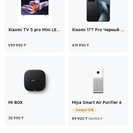
Xiaomi TV S pro Mini LED
Xiaomi 17T Pro Черный 12
75'' 2026 75 дюймов
ГБ+256 ГБ
Current Price ₸599 990
Current Price ₸41
599 990
₸
419 990
₸
MI BOX
Mijia Smart Air Purifier 6
скидка 12%
Current Price ₸35 990
Current Price ₸89 
Рекомендован
35 990
₸
89 900
₸
102 900 ₸