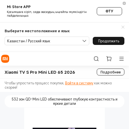
Mi Store APP
ӨТУ
Қосымшаға кіріп, сауда жасаудың ыңғайлы мүмкіндігін
пайдаланыңыз.
Выберите местоположение и язык
Казахстан / Русский язык
Продолжить
Xiaomi TV S Pro Mini LED 65 2026
Подробнее
Чтобы упростить процесс покупки,
Войти в систему
как можно
скорее!
532 зон QD-Mini LED обеспечивают глубокую контрастность и
яркие детали