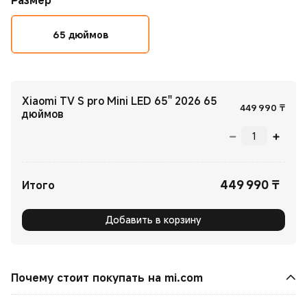
Размер
65 дюймов
Xiaomi TV S pro Mini LED 65'' 2026 65
Curr
449 990
₸
дюймов
449 990
₸
Current Price ₸449990.00
Итого
Добавить в корзину
Почему стоит покупать на mi.com