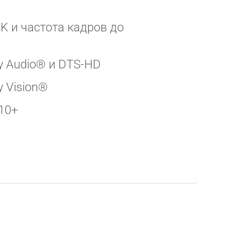
K и частота кадров до 
y Audio® и DTS-HD
 Vision®
10+