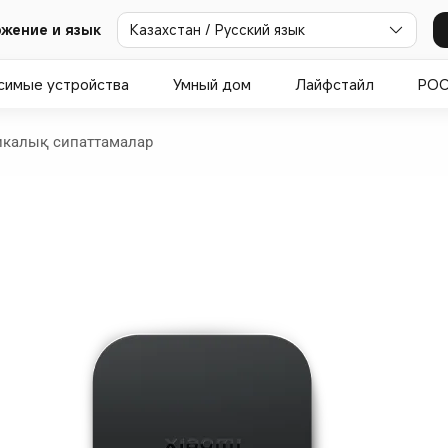
жение и язык
Казахстан / Русский язык
симые устройства
Умный дом
Лайфстайл
PO
икалық сипаттамалар