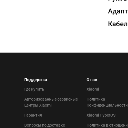
Адапт
Кабел
Поддержка
О нас
Где купить
Xiaomi
Авторизованные сервисные
Политика
центры Xiaomi
Конфиденциальности
Гарантия
Xiaomi HyperOS
Вопросы по доставке
Политика в отношени