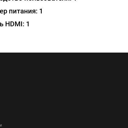
ер питания: 1
ь HDMI: 1
и