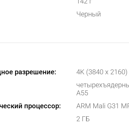
142 г
Черный
ное разрешение:
4K (3840 x 2160)
четырехъядерны
A55
ческий процессор:
ARM Mali G31 M
2 ГБ