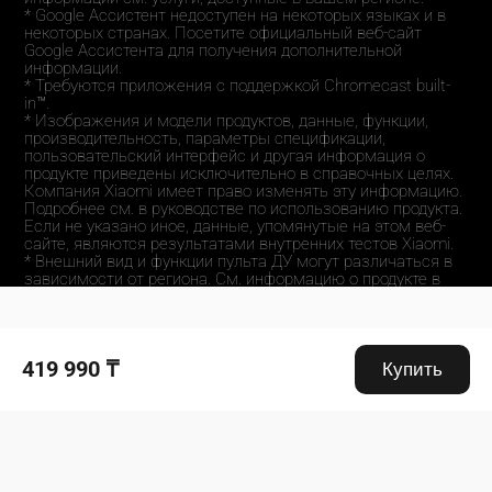
* Google Ассистент недоступен на некоторых языках и в 
некоторых странах. Посетите официальный веб-сайт 
Google Ассистента для получения дополнительной 
информации.
* Требуются приложения с поддержкой Chromecast built-
in™.
* Изображения и модели продуктов, данные, функции, 
производительность, параметры спецификации, 
пользовательский интерфейс и другая информация о 
продукте приведены исключительно в справочных целях. 
Компания Xiaomi имеет право изменять эту информацию. 
Подробнее см. в руководстве по использованию продукта. 
Если не указано иное, данные, упомянутые на этом веб-
сайте, являются результатами внутренних тестов Xiaomi.
* Внешний вид и функции пульта ДУ могут различаться в 
зависимости от региона. См. информацию о продукте в 
вашем регионе.
Drag down to fresh
419 990 ₸
Купить