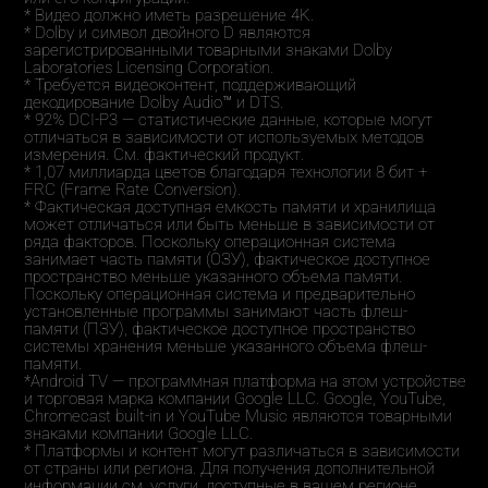
* Видео должно иметь разрешение 4K.
* Dolby и символ двойного D являются 
зарегистрированными товарными знаками Dolby 
Laboratories Licensing Corporation.
* Требуется видеоконтент, поддерживающий 
декодирование Dolby Audio™ и DTS.
* 92% DCI-P3 — статистические данные, которые могут 
отличаться в зависимости от используемых методов 
измерения. См. фактический продукт.
* 1,07 миллиарда цветов благодаря технологии 8 бит + 
FRC (Frame Rate Conversion).
* Фактическая доступная емкость памяти и хранилища 
может отличаться или быть меньше в зависимости от 
ряда факторов. Поскольку операционная система 
занимает часть памяти (ОЗУ), фактическое доступное 
пространство меньше указанного объема памяти. 
Поскольку операционная система и предварительно 
установленные программы занимают часть флеш-
памяти (ПЗУ), фактическое доступное пространство 
системы хранения меньше указанного объема флеш-
памяти.
*Android TV — программная платформа на этом устройстве 
и торговая марка компании Google LLC. Google, YouTube, 
Chromecast built-in и YouTube Music являются товарными 
знаками компании Google LLC.
* Платформы и контент могут различаться в зависимости 
от страны или региона. Для получения дополнительной 
информации см. услуги, доступные в вашем регионе.